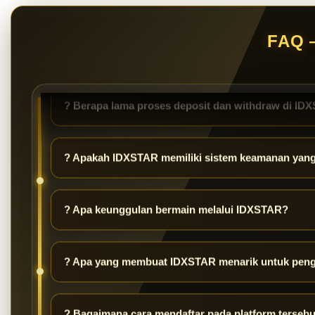
? Apa yang membuat IDXSTAR menarik untuk peng
FAQ 
? Bagaimana langkah membuat akun di IDXSTAR?
? Berapa lama proses deposit dan withdraw di ID
? Apakah IDXSTAR memiliki sistem keamanan yang
? Apa keunggulan bermain melalui IDXSTAR?
? Apa yang membuat IDXSTAR menarik untuk peng