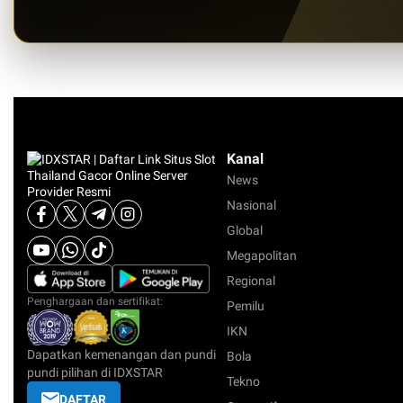
"Akses ke berbagai permainan berjalan lancar, diduku
Kanal
News
"Saya suka kemudahan transaksi dan navigasi di ID
Nasional
Global
Megapolitan
Regional
Penghargaan dan sertifikat:
Pemilu
"IDXSTAR memberikan pengalaman bermain yang aman
IKN
Dapatkan kemenangan dan pundi
Bola
pundi pilihan di IDXSTAR
Tekno
DAFTAR