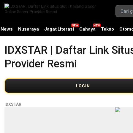
News
Nusaraya
Jagat Literasi
Cahaya
Tekno
Otomo
IDXSTAR | Daftar Link Situ
Provider Resmi
LOGIN
IDXSTAR