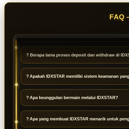
FAQ 
? Apa yang membuat IDXSTAR menarik untuk peng
? Bagaimana langkah membuat akun di IDXSTAR?
? Berapa lama proses deposit dan withdraw di ID
? Apakah IDXSTAR memiliki sistem keamanan yang
? Apa keunggulan bermain melalui IDXSTAR?
? Apa yang membuat IDXSTAR menarik untuk peng