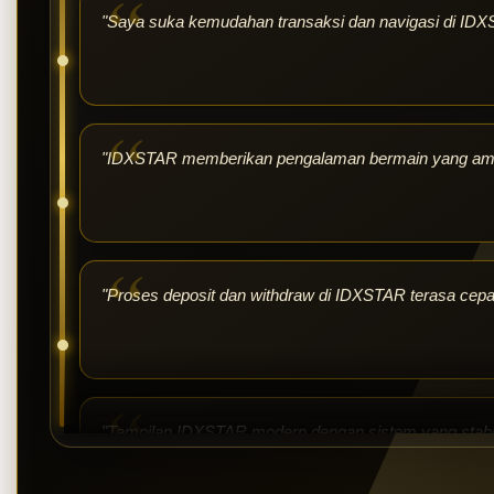
"Saya suka kemudahan transaksi dan navigasi di ID
"IDXSTAR memberikan pengalaman bermain yang aman
"Proses deposit dan withdraw di IDXSTAR terasa cepa
"Tampilan IDXSTAR modern dengan sistem yang stabi