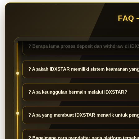
? Apa yang membuat IDXSTAR menarik untuk peng
FAQ 
? Bagaimana langkah membuat akun di IDXSTAR?
? Berapa lama proses deposit dan withdraw di ID
? Apakah IDXSTAR memiliki sistem keamanan yang
? Apa keunggulan bermain melalui IDXSTAR?
? Apa yang membuat IDXSTAR menarik untuk peng