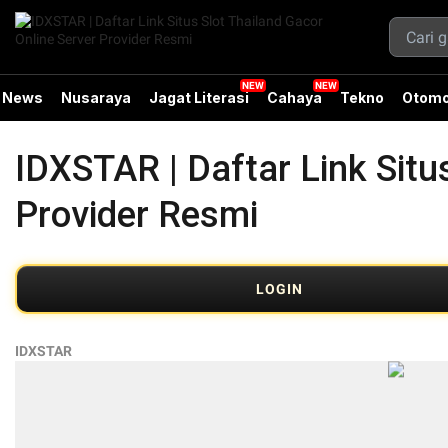
News
Nusaraya
Jagat Literasi
Cahaya
Tekno
Otomo
IDXSTAR | Daftar Link Situ
Provider Resmi
LOGIN
IDXSTAR