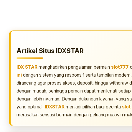
Artikel Situs IDXSTAR
IDX STAR
menghadirkan pengalaman bermain
slot777
d
ini
dengan sistem yang responsif serta tampilan modern. 
dirancang agar proses akses, deposit, hingga withdraw d
dengan mudah, sehingga pemain dapat menikmati setiap 
dengan lebih nyaman. Dengan dukungan layanan yang sta
yang optimal,
IDXSTAR
menjadi pilihan bagi pecinta
slot
merasakan sensasi bermain dengan peluang maxwin mak