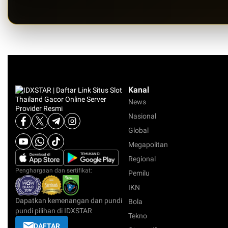
"Akses ke berbagai permainan berjalan lancar, diduku
"Saya suka kemudahan transaksi dan navigasi di ID
Kanal
News
Nasional
Global
Megapolitan
"IDXSTAR memberikan pengalaman bermain yang aman
Regional
Penghargaan dan sertifikat:
Pemilu
IKN
Dapatkan kemenangan dan pundi
Bola
pundi pilihan di IDXSTAR
Tekno
DAFTAR