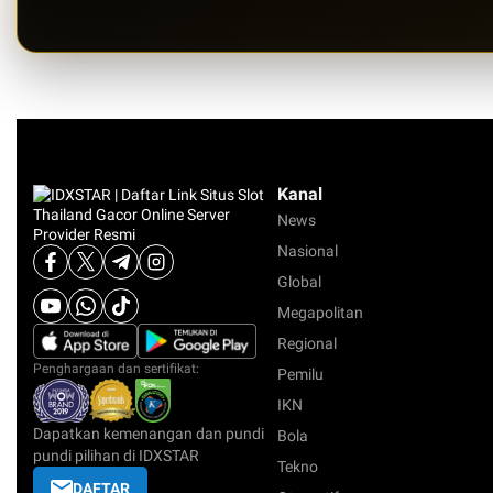
"Akses ke berbagai permainan berjalan lancar, diduku
Kanal
"Saya suka kemudahan transaksi dan navigasi di ID
News
Nasional
Global
Megapolitan
"IDXSTAR memberikan pengalaman bermain yang aman
Regional
Penghargaan dan sertifikat:
Pemilu
IKN
Dapatkan kemenangan dan pundi
Bola
pundi pilihan di IDXSTAR
Tekno
DAFTAR