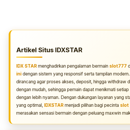
Artikel Situs IDXSTAR
IDX STAR
menghadirkan pengalaman bermain
slot777
d
ini
dengan sistem yang responsif serta tampilan modern. 
dirancang agar proses akses, deposit, hingga withdraw d
dengan mudah, sehingga pemain dapat menikmati setiap 
dengan lebih nyaman. Dengan dukungan layanan yang sta
yang optimal,
IDXSTAR
menjadi pilihan bagi pecinta
slot
merasakan sensasi bermain dengan peluang maxwin mak