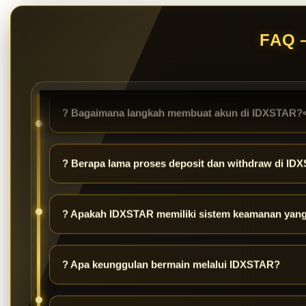
FAQ 
? Apa yang membuat IDXSTAR menarik untuk peng
? Bagaimana langkah membuat akun di IDXSTAR?
? Berapa lama proses deposit dan withdraw di ID
? Apakah IDXSTAR memiliki sistem keamanan yang
? Apa keunggulan bermain melalui IDXSTAR?