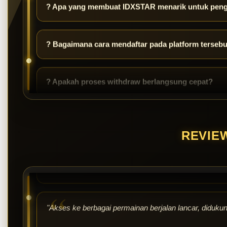
? Apa yang membuat IDXSTAR menarik untuk peng
? Bagaimana cara mendaftar pada platform terseb
? Apakah proses withdraw berlangsung cepat?
"Proses deposit dan withdraw di IDXSTAR terasa cepa
? Apakah IDXSTAR memiliki sistem keamanan yang
REVIE
"Tampilan IDXSTAR modern dengan sistem yang stabi
? Apa keunggulan bermain melalui IDXSTAR?
"Akses ke berbagai permainan berjalan lancar, diduku