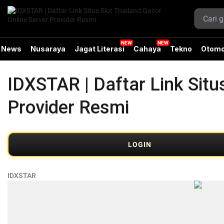
News
Nusaraya
Jagat Literasi
Cahaya
Tekno
Otomo
IDXSTAR | Daftar Link Situ
Provider Resmi
LOGIN
IDXSTAR