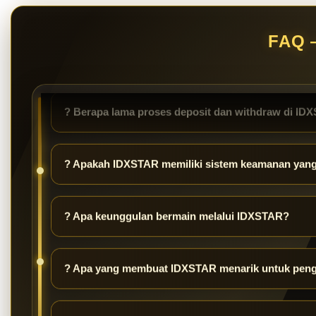
? Apa yang membuat IDXSTAR menarik untuk peng
FAQ 
? Bagaimana langkah membuat akun di IDXSTAR?
? Berapa lama proses deposit dan withdraw di ID
? Apakah IDXSTAR memiliki sistem keamanan yang
? Apa keunggulan bermain melalui IDXSTAR?
? Apa yang membuat IDXSTAR menarik untuk peng