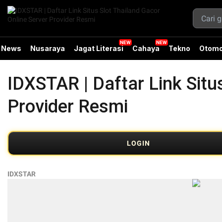
News
Nusaraya
Jagat Literasi
Cahaya
Tekno
Otomo
IDXSTAR | Daftar Link Situ
Provider Resmi
LOGIN
IDXSTAR