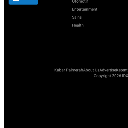
Otomotif
Entertainment
Sains
Health
Kabar Palmerah
About Us
Advertise
Keten
Copyright 2026 IDX