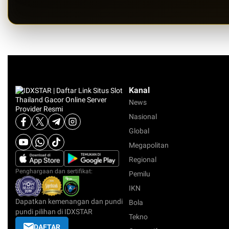
"Akses ke berbagai permainan berjalan lancar, diduku
Kanal
"Saya suka kemudahan transaksi dan navigasi di ID
News
Nasional
Global
Megapolitan
Regional
"IDXSTAR memberikan pengalaman bermain yang aman
Penghargaan dan sertifikat:
Pemilu
IKN
Dapatkan kemenangan dan pundi
Bola
pundi pilihan di IDXSTAR
Tekno
DAFTAR