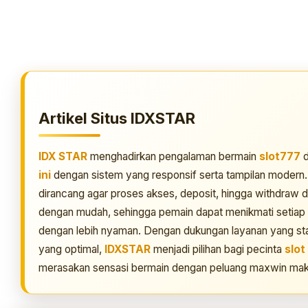
Artikel Situs IDXSTAR
IDX STAR
menghadirkan pengalaman bermain
slot777
d
ini
dengan sistem yang responsif serta tampilan modern. 
dirancang agar proses akses, deposit, hingga withdraw d
dengan mudah, sehingga pemain dapat menikmati setiap 
dengan lebih nyaman. Dengan dukungan layanan yang sta
yang optimal,
IDXSTAR
menjadi pilihan bagi pecinta
slot
merasakan sensasi bermain dengan peluang maxwin mak
? Apa yang membuat IDXSTAR menarik untuk peng