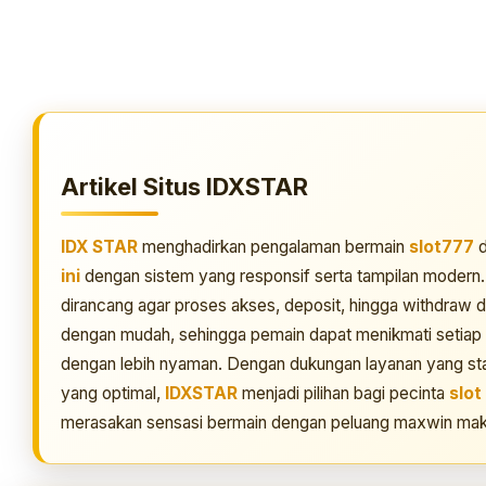
Artikel Situs IDXSTAR
IDX STAR
menghadirkan pengalaman bermain
slot777
d
ini
dengan sistem yang responsif serta tampilan modern. 
dirancang agar proses akses, deposit, hingga withdraw d
dengan mudah, sehingga pemain dapat menikmati setiap 
dengan lebih nyaman. Dengan dukungan layanan yang sta
yang optimal,
IDXSTAR
menjadi pilihan bagi pecinta
slot
merasakan sensasi bermain dengan peluang maxwin mak