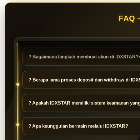
FAQ 
? Apa yang membuat IDXSTAR menarik untuk peng
? Bagaimana langkah membuat akun di IDXSTAR?
? Berapa lama proses deposit dan withdraw di ID
? Apakah IDXSTAR memiliki sistem keamanan yang
? Apa keunggulan bermain melalui IDXSTAR?