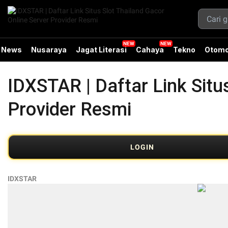
News
Nusaraya
Jagat Literasi
Cahaya
Tekno
Otomo
IDXSTAR | Daftar Link Situ
Provider Resmi
LOGIN
IDXSTAR