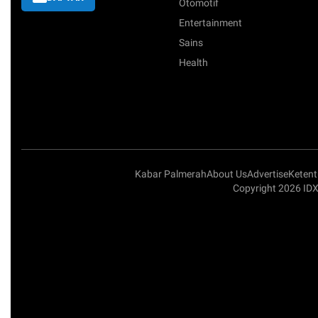
"IDXSTAR memberikan pengalaman bermain yang aman
Otomotif
Entertainment
Sains
Health
Kabar Palmerah
About Us
Advertise
Keten
Copyright 2026 IDX