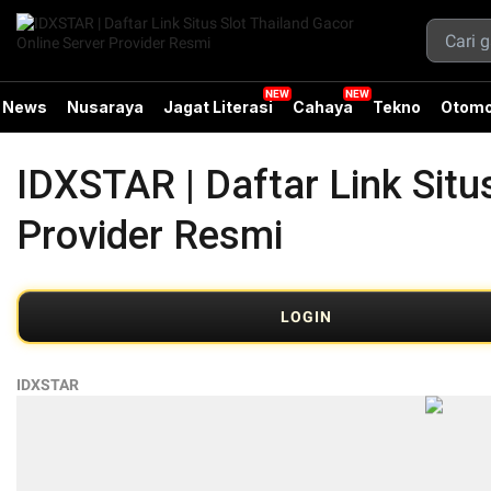
News
Nusaraya
Jagat Literasi
Cahaya
Tekno
Otomo
IDXSTAR | Daftar Link Situ
Provider Resmi
LOGIN
IDXSTAR