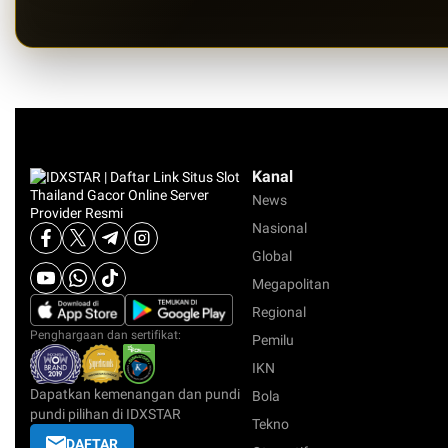
"Akses ke berbagai permainan berjalan lancar, diduku
Kanal
"Saya suka kemudahan transaksi dan navigasi di ID
News
Nasional
Global
Megapolitan
Regional
"IDXSTAR memberikan pengalaman bermain yang aman
Penghargaan dan sertifikat:
Pemilu
IKN
Dapatkan kemenangan dan pundi
Bola
pundi pilihan di IDXSTAR
Tekno
DAFTAR