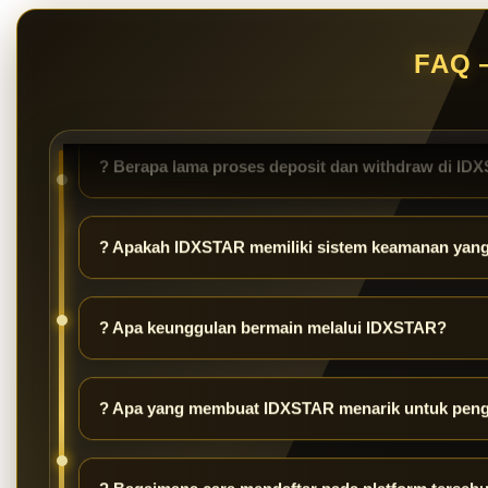
? Apa yang membuat IDXSTAR menarik untuk peng
FAQ 
? Bagaimana langkah membuat akun di IDXSTAR?
? Berapa lama proses deposit dan withdraw di ID
? Apakah IDXSTAR memiliki sistem keamanan yang
? Apa keunggulan bermain melalui IDXSTAR?
? Apa yang membuat IDXSTAR menarik untuk peng