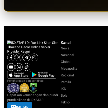
"Akses ke berbagai permainan berjalan lancar, diduku
Kanal
"Saya suka kemudahan transaksi dan navigasi di ID
News
Nasional
Global
Megapolitan
"IDXSTAR memberikan pengalaman bermain yang aman
Regional
Penghargaan dan sertifikat:
Pemilu
IKN
Dapatkan kemenangan dan pundi
Bola
pundi pilihan di IDXSTAR
Tekno
DAFTAR