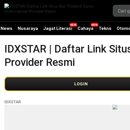
News
Nusaraya
Jagat Literasi
Cahaya
Tekno
Otomo
IDXSTAR | Daftar Link Situ
Provider Resmi
LOGIN
IDXSTAR