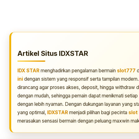
Artikel Situs IDXSTAR
IDX STAR
menghadirkan pengalaman bermain
slot777
d
ini
dengan sistem yang responsif serta tampilan modern. 
dirancang agar proses akses, deposit, hingga withdraw d
dengan mudah, sehingga pemain dapat menikmati setiap 
dengan lebih nyaman. Dengan dukungan layanan yang sta
yang optimal,
IDXSTAR
menjadi pilihan bagi pecinta
slot
merasakan sensasi bermain dengan peluang maxwin mak