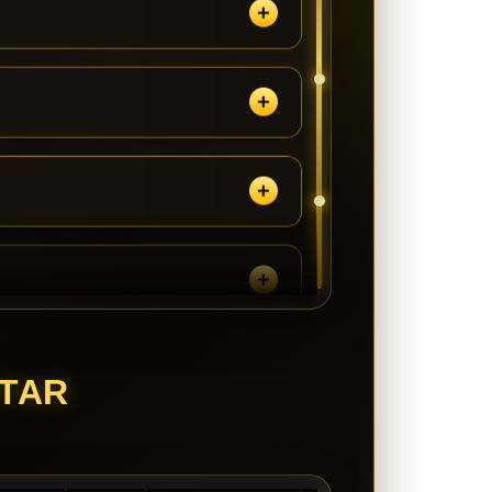
rn dengan sistem yang stabil
etah menikmati 4D Slot dan
Bintang 5 (Azil Gagap)
STAR
ransaksi dan navigasi di