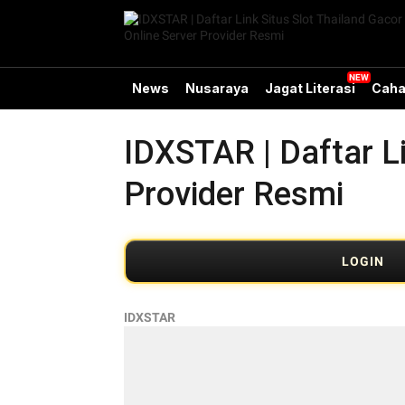
News
Nusaraya
Jagat Literasi
Caha
IDXSTAR | Daftar Li
Provider Resmi
LOGIN
IDXSTAR