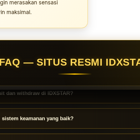
gin merasakan sensasi
in maksimal.
AR menarik untuk penggemar 4D Slot dan Demo Slot?
FAQ — SITUS RESMI IDXST
uat akun di IDXSTAR?<
sit dan withdraw di IDXSTAR?
 sistem keamanan yang baik?