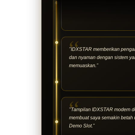
performa platform yang respon
"IDXSTAR memberikan penga
dan nyaman dengan sistem yan
memuaskan."
"Tampilan IDXSTAR modern de
membuat saya semakin betah 
Demo Slot."