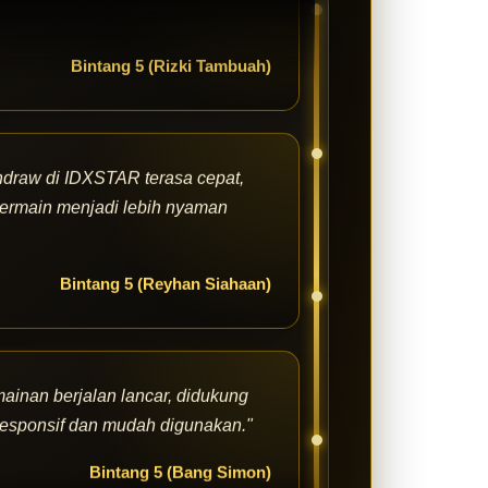
terasa praktis tanpa
Bintang 5 (Rizki Tambuah)
hdraw di IDXSTAR terasa cepat,
ermain menjadi lebih nyaman
Bintang 5 (Reyhan Siahaan)
ainan berjalan lancar, didukung
responsif dan mudah digunakan."