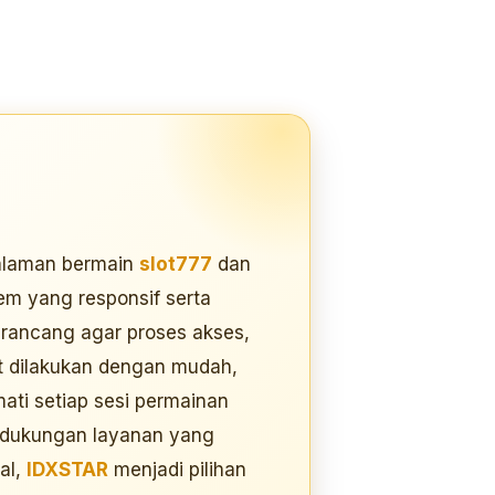
alaman bermain
slot777
dan
em yang responsif serta
dirancang agar proses akses,
t dilakukan dengan mudah,
ti setiap sesi permainan
 dukungan layanan yang
al,
IDXSTAR
menjadi pilihan