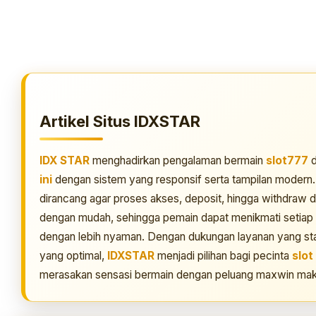
Artikel Situs IDXSTAR
IDX STAR
menghadirkan pengalaman bermain
slot777
d
ini
dengan sistem yang responsif serta tampilan modern. 
dirancang agar proses akses, deposit, hingga withdraw d
? Apa yang membuat IDXSTAR menarik untuk peng
dengan mudah, sehingga pemain dapat menikmati setiap 
dengan lebih nyaman. Dengan dukungan layanan yang sta
yang optimal,
IDXSTAR
menjadi pilihan bagi pecinta
slot
? Bagaimana langkah membuat akun di IDXSTAR?
merasakan sensasi bermain dengan peluang maxwin mak