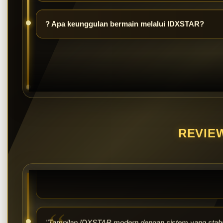
? Apakah IDXSTAR memiliki sistem keamanan yang
? Apa keunggulan bermain melalui IDXSTAR?
REVIE
"Proses deposit dan withdraw di IDXSTAR terasa cepa