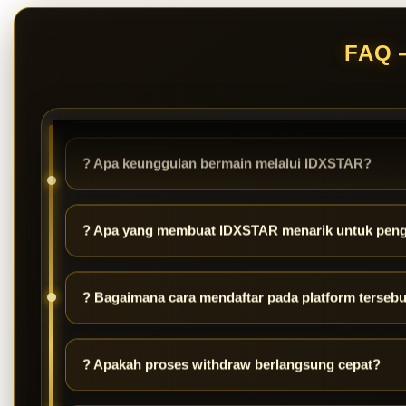
FAQ 
? Berapa lama proses deposit dan withdraw di ID
? Apakah IDXSTAR memiliki sistem keamanan yang
? Apa keunggulan bermain melalui IDXSTAR?
"Proses deposit dan withdraw di IDXSTAR terasa cepa
? Apa yang membuat IDXSTAR menarik untuk peng
? Bagaimana cara mendaftar pada platform terseb
"Tampilan IDXSTAR modern dengan sistem yang stabi
? Apakah proses withdraw berlangsung cepat?