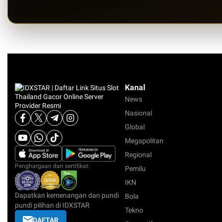
"Akses ke berbagai permainan berjalan lancar, diduku
"Saya suka kemudahan transaksi dan navigasi di ID
Kanal
News
Nasional
Global
Megapolitan
"IDXSTAR memberikan pengalaman bermain yang aman
Regional
Penghargaan dan sertifikat:
Pemilu
IKN
Dapatkan kemenangan dan pundi
Bola
pundi pilihan di IDXSTAR
Tekno
DAFTAR