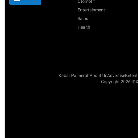
Otomotif
Entertainment
Sains
Health
Kabar Palmerah
About Us
Advertise
Keten
Copyright 2026 IDX