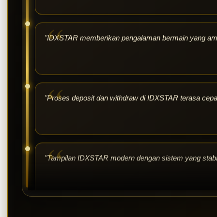
"IDXSTAR memberikan pengalaman bermain yang aman
"Proses deposit dan withdraw di IDXSTAR terasa cepa
"Tampilan IDXSTAR modern dengan sistem yang stabi