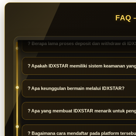
? Apa yang membuat IDXSTAR menarik untuk peng
FAQ 
? Bagaimana langkah membuat akun di IDXSTAR?
? Berapa lama proses deposit dan withdraw di ID
? Apakah IDXSTAR memiliki sistem keamanan yang
? Apa keunggulan bermain melalui IDXSTAR?
? Apa yang membuat IDXSTAR menarik untuk peng